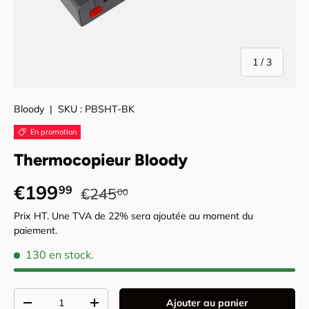
de
1
/
3
Bloody
|
SKU :
PBSHT-BK
En promotion
Thermocopieur Bloody
Prix habituel
Prix promotionnel
€199
99
€245
00
Prix HT. Une TVA de 22% sera ajoutée au moment du
paiement.
130 en stock.
Qté
Ajouter au panier
Diminuer la quantité
Augmenter la quantité