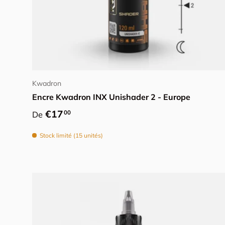
Choisir les options
Kwadron
Encre Kwadron INX Unishader 2 - Europe
Prix habituel
€17
00
De
Stock limité (15 unités)