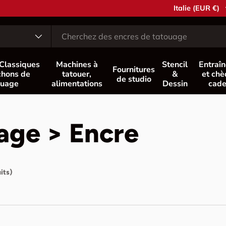
Pays
Italie (EUR €)
 Classiques
Machines à
Stencil
Entraî
Fournitures
hons de
tatouer,
&
et ch
de studio
ouage
alimentations
Dessin
cad
age > Encre
its)