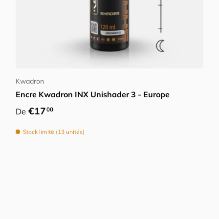
Choisir les options
Kwadron
Encre Kwadron INX Unishader 3 - Europe
Prix habituel
€17
00
De
Stock limité (13 unités)