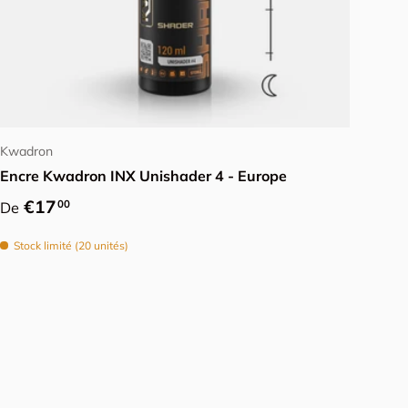
Choisir les options
Kwadron
Encre Kwadron INX Unishader 4 - Europe
Prix habituel
€17
00
De
Stock limité (20 unités)