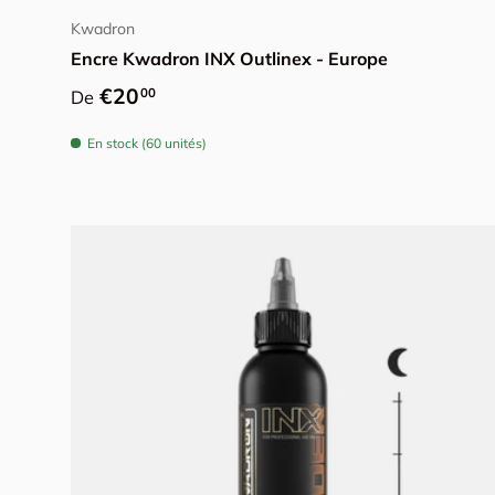
Kwadron
Encre Kwadron INX Outlinex - Europe
Prix habituel
€20
00
De
En stock (60 unités)