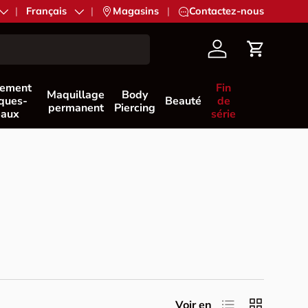
Langue
Français
|
Magasins
|
Contactez-nous
Compte
Panier
nement
Fin
Maquillage
Body
èques-
Beauté
de
permanent
Piercing
eaux
série
Liste
Grille
Voir en