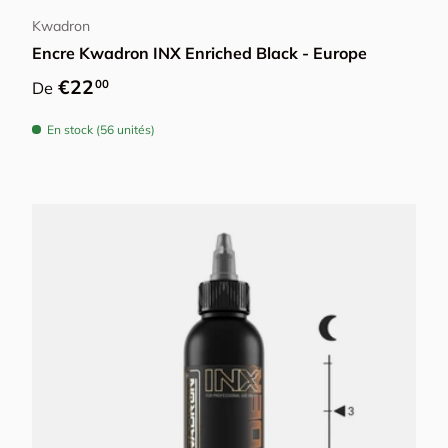
Kwadron
Encre Kwadron INX Enriched Black - Europe
Prix habituel
€22
00
De
En stock (56 unités)