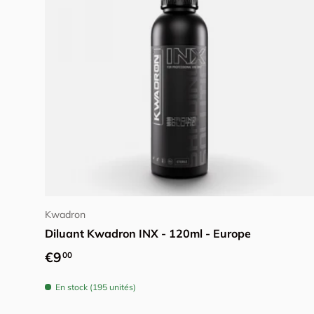
Ajouter au panier
Kwadron
Diluant Kwadron INX - 120ml - Europe
Prix habituel
€9
00
En stock (195 unités)