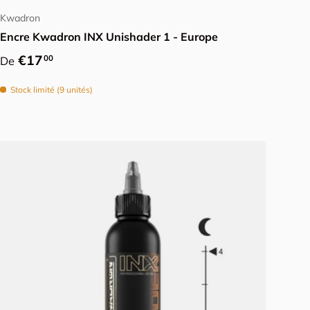
Kwadron
Encre Kwadron INX Unishader 1 - Europe
Prix habituel
€17
00
De
Stock limité (9 unités)