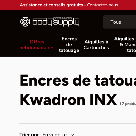
Assistance et conseils gratuits -
Contactez-nous
Aller au contenu
Recherche
Type de produit
Tous
Encres
Aiguilles
Offres
Aiguilles à
de
& Manc
hebdomadaires
Cartouches
tatouage
tat
Encres de tatou
Kwadron INX
(7 produ
Trier par
En vedette