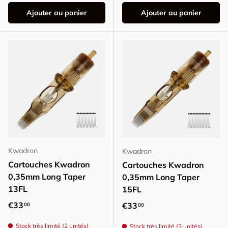
Ajouter au panier
Ajouter au panier
Kwadron
Kwadron
Cartouches Kwadron
Cartouches Kwadron
0,35mm Long Taper
0,35mm Long Taper
13FL
15FL
Prix habituel
€33
Prix habituel
€33
00
00
Stock très limité (2 unités)
Stock très limité (3 unités)