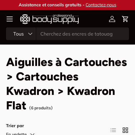
Assistance et conseils gratuits -
Contactez-nous
Aller au contenu
Compte
Pani
Recherche
Type de produit
Tous
Aiguilles à Cartouches
> Cartouches
Kwadron > Kwadron
Flat
(6 produits)
Trier par
Liste
Grille
En vedette