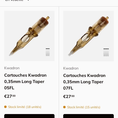
Kwadron
Kwadron
Cartouches Kwadron
Cartouches Kwadron
0,35mm Long Taper
0,35mm Long Taper
05FL
07FL
Prix habituel
€27
Prix habituel
€27
00
00
Stock limité (18 unités)
Stock limité (15 unités)