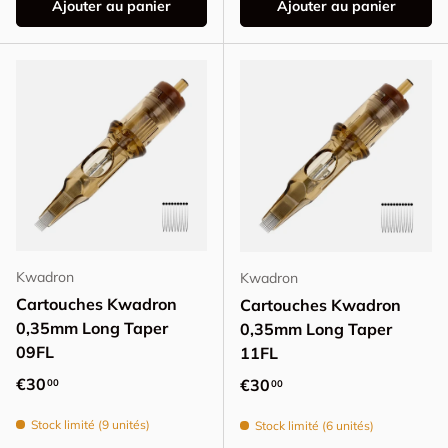
Ajouter au panier
Ajouter au panier
Kwadron
Kwadron
Cartouches Kwadron
Cartouches Kwadron
0,35mm Long Taper
0,35mm Long Taper
09FL
11FL
Prix habituel
€30
Prix habituel
€30
00
00
Stock limité (9 unités)
Stock limité (6 unités)