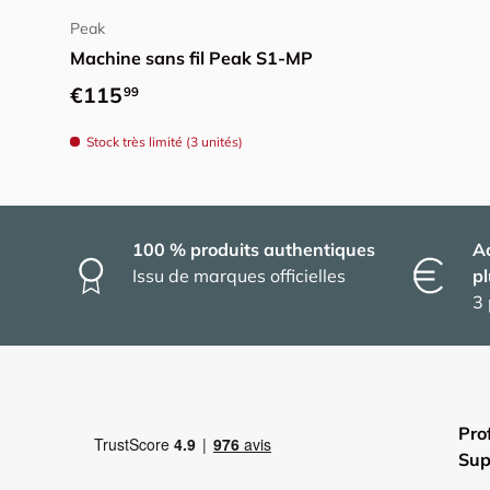
Peak
Machine sans fil Peak S1-MP
Prix habituel
€115
99
Stock très limité (3 unités)
100 % produits authentiques
A
Issu de marques officielles
pl
3 
Pro
Sup