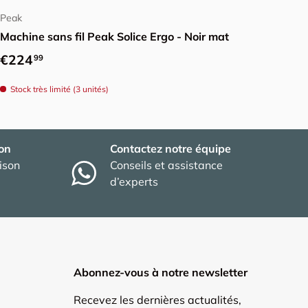
Peak
Machine sans fil Peak Solice Ergo - Noir mat
Prix habituel
€224
99
Stock très limité (3 unités)
son
Contactez notre équipe
aison
Conseils et assistance
d’experts
Abonnez-vous à notre newsletter
Recevez les dernières actualités,