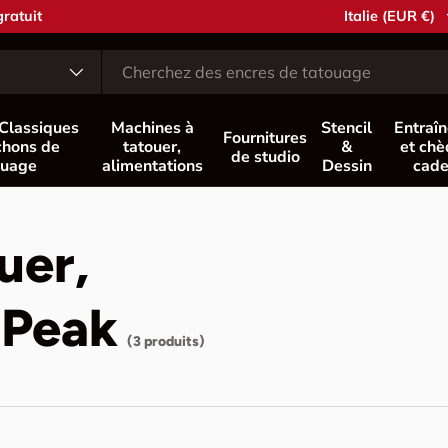
Pays
Italie (EUR €)
 Classiques
Machines à
Stencil
Entraî
Fournitures
hons de
tatouer,
&
et ch
de studio
ouage
alimentations
Dessin
cad
uer,
 Peak
(3 produits)