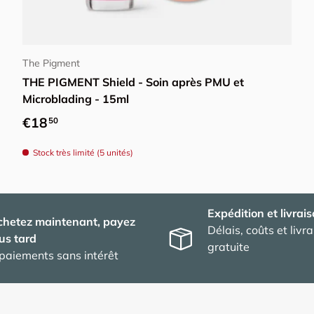
Ajouter au panier
The Pigment
THE PIGMENT Shield - Soin après PMU et
Microblading - 15ml
Prix habituel
€18
50
Stock très limité (5 unités)
Expédition et livrai
chetez maintenant, payez
Délais, coûts et livr
us tard
gratuite
paiements sans intérêt