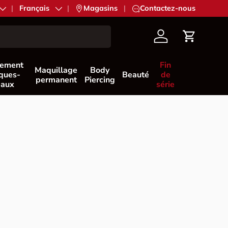
Langue
Français
|
Magasins
|
Contactez-nous
Compte
Panier
nement
Fin
Maquillage
Body
èques-
Beauté
de
permanent
Piercing
eaux
série