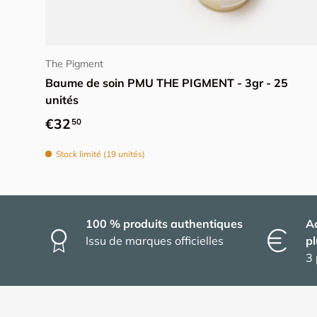
Ajouter au panier
The Pigment
Baume de soin PMU THE PIGMENT - 3gr - 25
unités
Prix habituel
€32
50
Stock limité (19 unités)
100 % produits authentiques
A
Issu de marques officielles
pl
3 