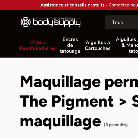
Assistance et conseils gratuits -
Contactez-nous
Aller au contenu
Recherche
Type de produit
Tous
Encres
Aiguilles
Offres
Aiguilles à
de
& Manc
hebdomadaires
Cartouches
tatouage
tat
Maquillage per
The Pigment > S
maquillage
(3 produits)