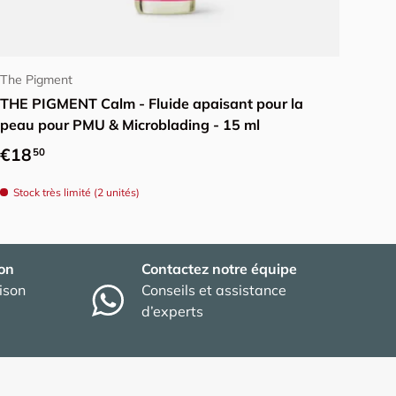
Ajouter au panier
The Pigment
THE PIGMENT Calm - Fluide apaisant pour la
peau pour PMU & Microblading - 15 ml
Prix habituel
€18
50
Stock très limité (2 unités)
son
Contactez notre équipe
aison
Conseils et assistance
d’experts