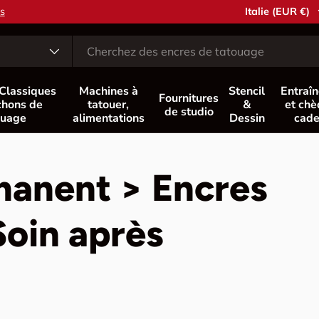
Pays
Italie (EUR €)
 Classiques
Machines à
Stencil
Entraî
Fournitures
hons de
tatouer,
&
et ch
de studio
ouage
alimentations
Dessin
cad
manent > Encres
oin après