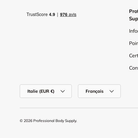
Pro
Sup
Inf
Poi
Cert
Con
Pays
Langue
Italie (EUR €)
Français
© 2026
Professional Body Supply
.