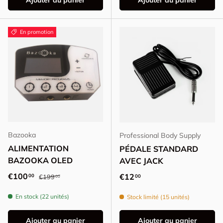
Ajouter au panier
Ajouter au panier
En promotion
Bazooka
Professional Body Supply
ALIMENTATION
PÉDALE STANDARD
BAZOOKA OLED
AVEC JACK
Prix habituel
Prix promotionnel
€100
Prix habituel
€12
00
00
€199
00
En stock (22 unités)
Stock limité (15 unités)
Ajouter au panier
Ajouter au panier