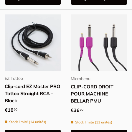
EZ Tattoo
Microbeau
Clip-cord EZ Master PRO
CLIP-CORD DROIT
Tattoo Straight RCA -
POUR MACHINE
Black
BELLAR PMU
Prix habituel
€18
Prix habituel
€36
00
00
Stock limité (14 unités)
Stock limité (11 unités)