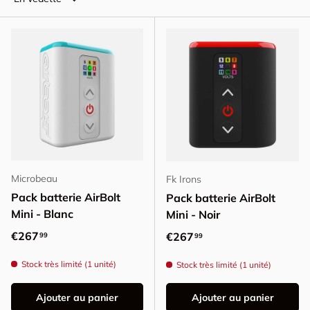
Microbeau
Fk Irons
Pack batterie AirBolt
Pack batterie AirBolt
Mini - Blanc
Mini - Noir
Prix habituel
€267
Prix habituel
€267
99
99
Stock très limité (1 unité)
Stock très limité (1 unité)
Ajouter au panier
Ajouter au panier