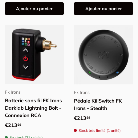
Ajouter au panier
Ajouter au panier
Fk Irons
Fk Irons
Batterie sans fil FK Irons
Pédale KillSwitch FK
Darklab Lightning Bolt -
Irons - Stealth
Connexion RCA
Prix habituel
€213
99
Prix habituel
€213
99
Stock très limité (1 unité)
En stock (21 unités)