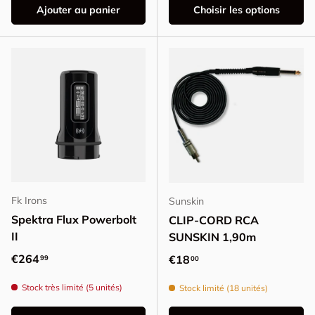
Ajouter au panier
Choisir les options
Fk Irons
Sunskin
Spektra Flux Powerbolt
CLIP-CORD RCA
II
SUNSKIN 1,90m
Prix habituel
€264
Prix habituel
€18
99
00
Stock très limité (5 unités)
Stock limité (18 unités)