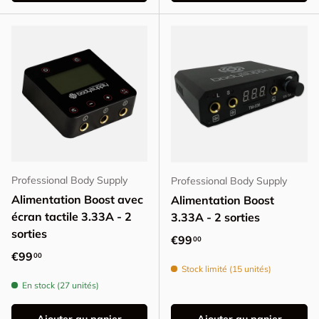
Professional Body Supply
Professional Body Supply
Alimentation Boost avec
Alimentation Boost
écran tactile 3.33A - 2
3.33A - 2 sorties
sorties
Prix habituel
€99
00
Prix habituel
€99
00
Stock limité (15 unités)
En stock (27 unités)