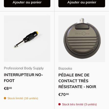
Ajouter au panier
Ajouter au panier
Professional Body Supply
Bazooka
INTERRUPTEUR NO-
PÉDALE BNC DE
FOOT
CONTACT TRÈS
RÉSISTANTE - NOIR
Prix habituel
€8
00
Prix habituel
€70
00
Stock limité (16 unités)
Stock très limité (3 unités)