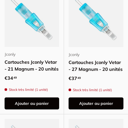
Jconly
Jconly
Cartouches Jconly Vetar
Cartouches Jconly Vetar
- 21 Magnum - 20 unités
- 27 Magnum - 20 unités
Prix habituel
€34
Prix habituel
€37
49
49
Stock très limité (1 unité)
Stock très limité (1 unité)
Ajouter au panier
Ajouter au panier