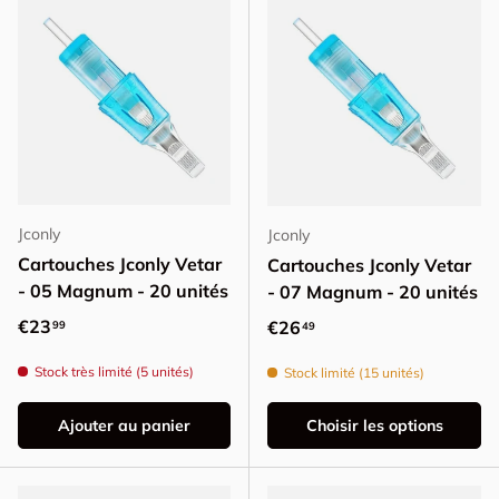
Jconly
Jconly
Cartouches Jconly Vetar
Cartouches Jconly Vetar
- 05 Magnum - 20 unités
- 07 Magnum - 20 unités
Prix habituel
€23
Prix habituel
€26
99
49
Stock très limité (5 unités)
Stock limité (15 unités)
Ajouter au panier
Choisir les options