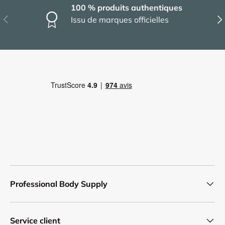
100 % produits authentiques
Précédent
Sui
Issu de marques officielles
Professional Body Supply
Service client