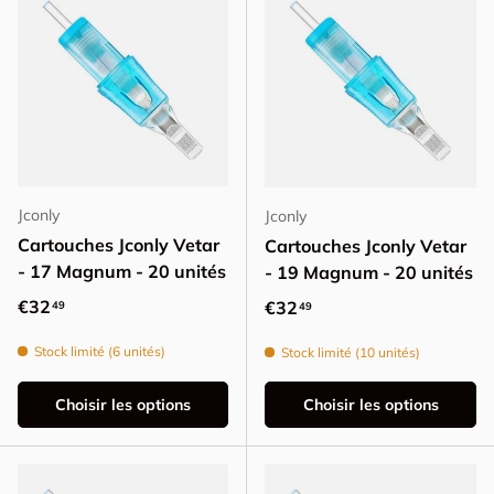
Jconly
Jconly
Cartouches Jconly Vetar
Cartouches Jconly Vetar
- 17 Magnum - 20 unités
- 19 Magnum - 20 unités
Prix habituel
€32
Prix habituel
€32
49
49
Stock limité (6 unités)
Stock limité (10 unités)
Choisir les options
Choisir les options