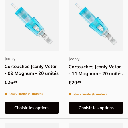
Jconly
Jconly
Cartouches Jconly Vetar
Cartouches Jconly Vetar
- 09 Magnum - 20 unités
- 11 Magnum - 20 unités
Prix habituel
€26
Prix habituel
€29
49
49
Stock limité (9 unités)
Stock limité (8 unités)
Choisir les options
Choisir les options