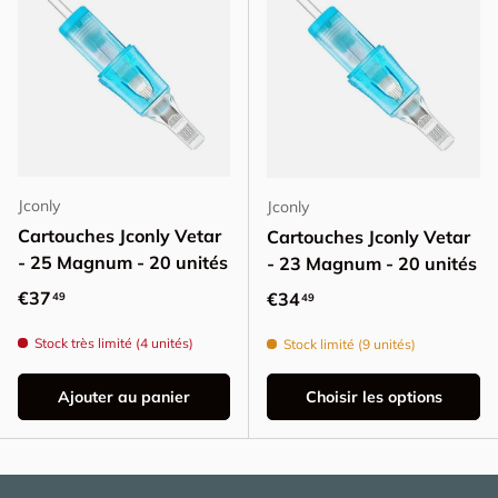
Jconly
Jconly
Cartouches Jconly Vetar
Cartouches Jconly Vetar
- 25 Magnum - 20 unités
- 23 Magnum - 20 unités
Prix habituel
€37
Prix habituel
€34
49
49
Stock très limité (4 unités)
Stock limité (9 unités)
Ajouter au panier
Choisir les options