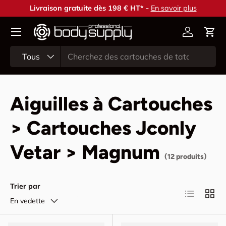
Livraison gratuite dès 198 € HT* -
En savoir plus
Aller au contenu
Compte
Pani
Recherche
Type de produit
Tous
Aiguilles à Cartouches
> Cartouches Jconly
Vetar > Magnum
(12 produits)
Trier par
Liste
Grille
En vedette