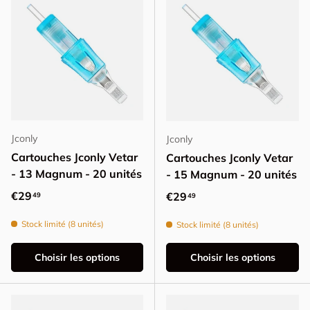
Jconly
Jconly
Cartouches Jconly Vetar
Cartouches Jconly Vetar
- 13 Magnum - 20 unités
- 15 Magnum - 20 unités
Prix habituel
€29
Prix habituel
€29
49
49
Stock limité (8 unités)
Stock limité (8 unités)
Choisir les options
Choisir les options