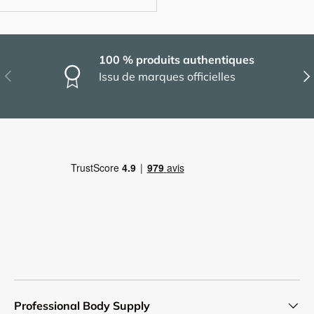
100 % produits authentiques
Précédent
Sui
Issu de marques officielles
Professional Body Supply