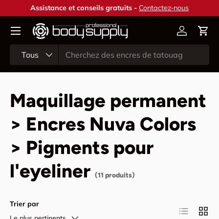
Assistance et conseils gratuits -
Contactez-nous
Aller au contenu
Compte
Pani
Recherche
Type de produit
Tous
Maquillage permanent
> Encres Nuva Colors
> Pigments pour
l'eyeliner
(11 produits)
Trier par
Liste
Grille
Le plus pertinents