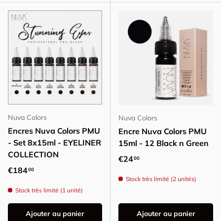
Nuva Colors
Nuva Colors
Encres Nuva Colors PMU
Encre Nuva Colors PMU
- Set 8x15ml - EYELINER
15ml - 12 Black n Green
COLLECTION
Prix habituel
€24
00
Prix habituel
€184
00
Stock très limité (2 unités)
Stock très limité (1 unité)
Ajouter au panier
Ajouter au panier