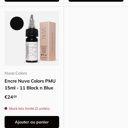
Nuva Colors
Encre Nuva Colors PMU
15ml - 11 Black n Blue
Prix habituel
€24
00
Stock très limité (2 unités)
Ajouter au panier