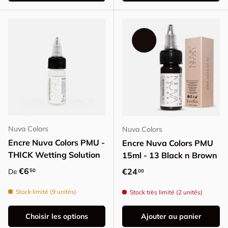
Nuva Colors
Nuva Colors
Encre Nuva Colors PMU -
Encre Nuva Colors PMU
THICK Wetting Solution
15ml - 13 Black n Brown
Prix habituel
€6
Prix habituel
€24
50
De
00
Stock limité (9 unités)
Stock très limité (2 unités)
Choisir les options
Ajouter au panier