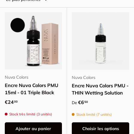
Nuva Colors
Nuva Colors
Encre Nuva Colors PMU
Encre Nuva Colors PMU -
15ml - 01 Triple Black
THIN Wetting Solution
Prix habituel
€24
Prix habituel
€6
00
50
De
Stock très limité (3 unités)
Stock limité (7 unités)
Ajouter au panier
Choisir les options