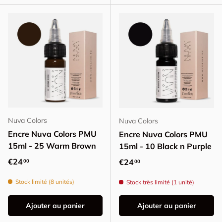
Nuva Colors
Nuva Colors
Encre Nuva Colors PMU
Encre Nuva Colors PMU
15ml - 25 Warm Brown
15ml - 10 Black n Purple
Prix habituel
€24
Prix habituel
€24
00
00
Stock limité (8 unités)
Stock très limité (1 unité)
Ajouter au panier
Ajouter au panier