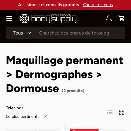
Assistance et conseils gratuits -
Contactez-nous
Aller au contenu
Compte
Pani
Recherche
Type de produit
Tous
Maquillage permanent
> Dermographes >
Dormouse
(2 produits)
Trier par
Liste
Grille
Le plus pertinents