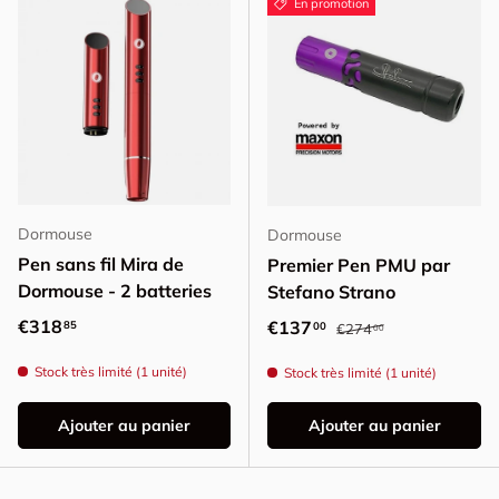
En promotion
Dormouse
Dormouse
Pen sans fil Mira de
Premier Pen PMU par
Dormouse - 2 batteries
Stefano Strano
Prix habituel
Prix habituel
€318
Prix promotionnel
€137
85
00
€274
00
Stock très limité (1 unité)
Stock très limité (1 unité)
Ajouter au panier
Ajouter au panier