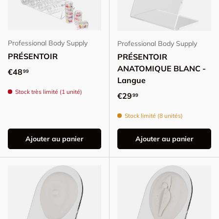
Professional Body Supply
Professional Body Supply
PRÉSENTOIR
PRÉSENTOIR
ANATOMIQUE BLANC -
Prix habituel
€48
99
Langue
Stock très limité (1 unité)
Prix habituel
€29
99
Stock limité (8 unités)
Ajouter au panier
Ajouter au panier