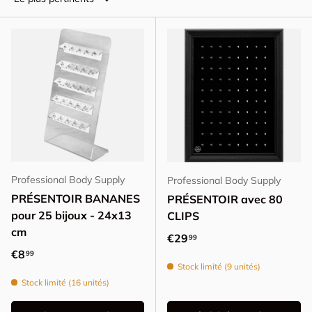
Professional Body Supply
Professional Body Supply
PRÉSENTOIR BANANES
PRÉSENTOIR avec 80
pour 25 bijoux - 24x13
CLIPS
cm
Prix habituel
€29
99
Prix habituel
€8
99
Stock limité (9 unités)
Stock limité (16 unités)