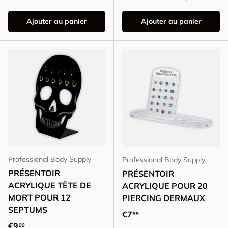
Ajouter au panier
Ajouter au panier
Professional Body Supply
Professional Body Supply
PRÉSENTOIR
PRÉSENTOIR
ACRYLIQUE TÊTE DE
ACRYLIQUE POUR 20
MORT POUR 12
PIERCING DERMAUX
SEPTUMS
Prix habituel
€7
99
Prix habituel
€9
99