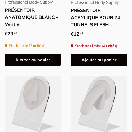
Professional Body Supply
Professional Body Supply
PRÉSENTOIR
PRÉSENTOIR
ANATOMIQUE BLANC -
ACRYLIQUE POUR 24
Ventre
TUNNELS FLESH
Prix habituel
€29
Prix habituel
€12
99
49
Stock limité (7 unités)
Stock très limité (4 unités)
Ajouter au panier
Ajouter au panier