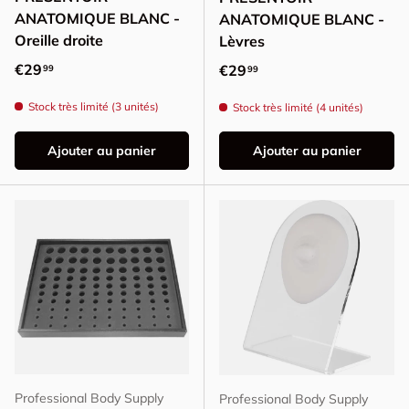
ANATOMIQUE BLANC -
ANATOMIQUE BLANC -
Oreille droite
Lèvres
Prix habituel
€29
Prix habituel
€29
99
99
Stock très limité (3 unités)
Stock très limité (4 unités)
Ajouter au panier
Ajouter au panier
Professional Body Supply
Professional Body Supply