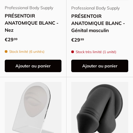
Professional Body Supply
Professional Body Supply
PRÉSENTOIR
PRÉSENTOIR
ANATOMIQUE BLANC -
ANATOMIQUE BLANC -
Nez
Génital masculin
Prix habituel
€29
Prix habituel
€29
99
99
Stock limité (6 unités)
Stock très limité (1 unité)
Ajouter au panier
Ajouter au panier