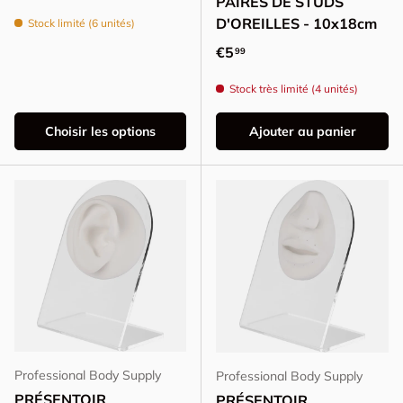
PAIRES DE STUDS
D'OREILLES - 10x18cm
Stock limité (6 unités)
Prix habituel
€5
99
Stock très limité (4 unités)
Choisir les options
Ajouter au panier
Professional Body Supply
Professional Body Supply
PRÉSENTOIR
PRÉSENTOIR