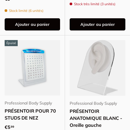
Stock très limité (3 unités)
Stock limité (6 unités)
Ajouter au panier
Ajouter au panier
Épuisé
Professional Body Supply
Professional Body Supply
PRÉSENTOIR POUR 70
PRÉSENTOIR
STUDS DE NEZ
ANATOMIQUE BLANC -
Oreille gauche
Prix habituel
€5
99