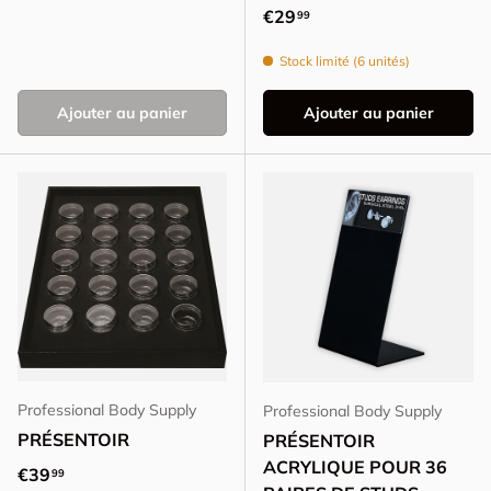
Prix habituel
€29
99
Stock limité (6 unités)
Ajouter au panier
Ajouter au panier
Professional Body Supply
Professional Body Supply
PRÉSENTOIR
PRÉSENTOIR
ACRYLIQUE POUR 36
Prix habituel
€39
99