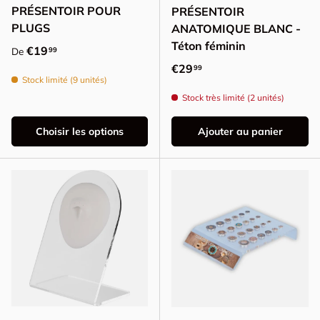
PRÉSENTOIR POUR
PRÉSENTOIR
PLUGS
ANATOMIQUE BLANC -
Téton féminin
Prix habituel
€19
99
De
Prix habituel
€29
99
Stock limité (9 unités)
Stock très limité (2 unités)
Choisir les options
Ajouter au panier