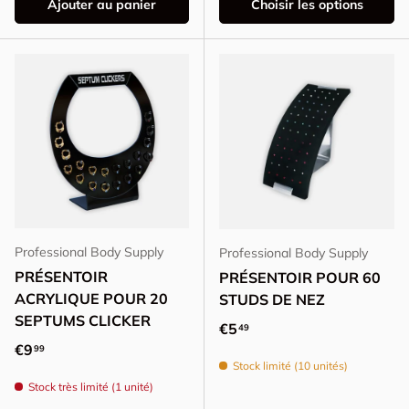
Ajouter au panier
Choisir les options
Professional Body Supply
Professional Body Supply
PRÉSENTOIR
PRÉSENTOIR POUR 60
ACRYLIQUE POUR 20
STUDS DE NEZ
SEPTUMS CLICKER
Prix habituel
€5
49
Prix habituel
€9
99
Stock limité (10 unités)
Stock très limité (1 unité)