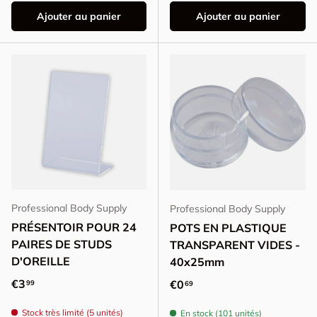
Ajouter au panier
Ajouter au panier
Professional Body Supply
Professional Body Supply
PRÉSENTOIR POUR 24
POTS EN PLASTIQUE
PAIRES DE STUDS
TRANSPARENT VIDES -
D'OREILLE
40x25mm
Prix habituel
€3
Prix habituel
€0
99
69
Stock très limité (5 unités)
En stock (101 unités)