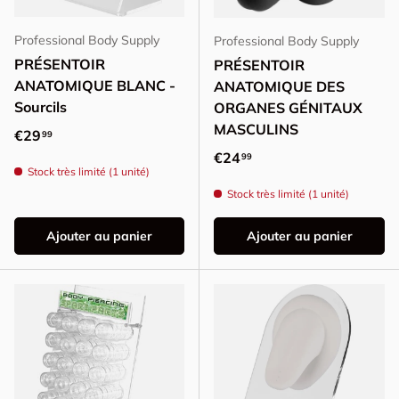
Professional Body Supply
Professional Body Supply
PRÉSENTOIR
PRÉSENTOIR
ANATOMIQUE BLANC -
ANATOMIQUE DES
Sourcils
ORGANES GÉNITAUX
MASCULINS
Prix habituel
€29
99
Prix habituel
€24
99
Stock très limité (1 unité)
Stock très limité (1 unité)
Ajouter au panier
Ajouter au panier