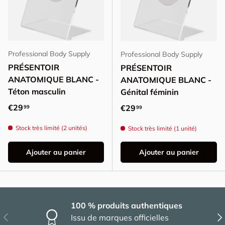
Professional Body Supply
Professional Body Supply
PRÉSENTOIR
PRÉSENTOIR
ANATOMIQUE BLANC -
ANATOMIQUE BLANC -
Téton masculin
Génital féminin
Prix habituel
€29
Prix habituel
€29
99
99
Stock très limité (2 unités)
Stock très limité (1 unité)
Ajouter au panier
Ajouter au panier
100 % produits authentiques
Précédent
Sui
Issu de marques officielles