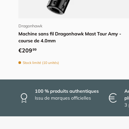
Choisir les options
Dragonhawk
Machine sans fil Dragonhawk Mast Tour Amy -
course de 4.0mm
Prix habituel
€209
99
Stock limité (10 unités)
100 % produits authentiques
A
Issu de marques officielles
pl
3 