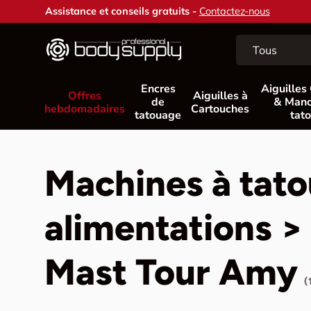
Assistance et conseils gratuits -
Contactez-nous
Aller au contenu
Recherche
Type de produit
Tous
Encres
Aiguilles
Offres
Aiguilles à
de
& Manc
hebdomadaires
Cartouches
tatouage
tat
Machines à tato
alimentations 
Mast Tour Amy
(