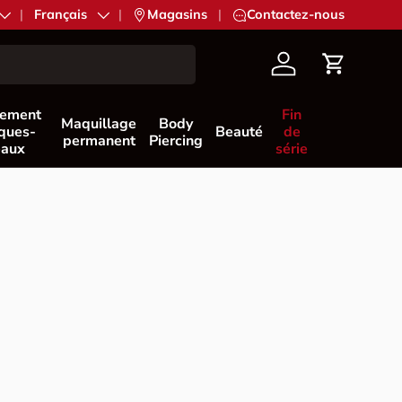
Langue
Français
|
Magasins
|
Contactez-nous
Compte
Panier
nement
Fin
Maquillage
Body
èques-
Beauté
de
permanent
Piercing
eaux
série