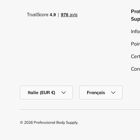
Pro
Sup
Inf
Poi
Cert
Con
Pays
Langue
Italie (EUR €)
Français
© 2026
Professional Body Supply
.