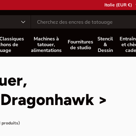
Pays
Italie (EUR €)
 Classiques
Machines à
Stencil
Entraî
Fournitures
hons de
tatouer,
&
et ch
de studio
ouage
alimentations
Dessin
cad
uer,
> Dragonhawk >
1 produits)