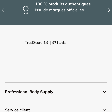
100 % produits authentiques
Précédent
Sui
Issu de marques officielles
Professional Body Supply
Service client