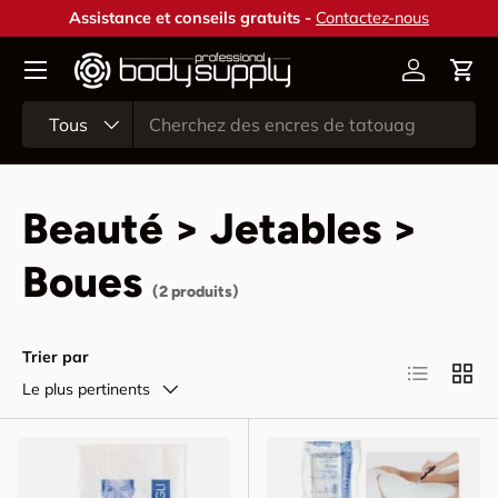
Assistance et conseils gratuits -
Contactez-nous
Aller au contenu
Compte
Pani
Recherche
Type de produit
Tous
Beauté > Jetables >
Boues
(2 produits)
Trier par
Liste
Grille
Le plus pertinents