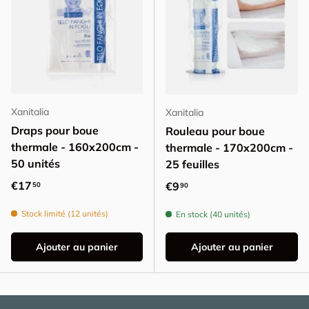
Xanitalia
Xanitalia
Draps pour boue
Rouleau pour boue
thermale - 160x200cm -
thermale - 170x200cm -
50 unités
25 feuilles
Prix habituel
€17
Prix habituel
€9
50
90
Stock limité (12 unités)
En stock (40 unités)
Ajouter au panier
Ajouter au panier