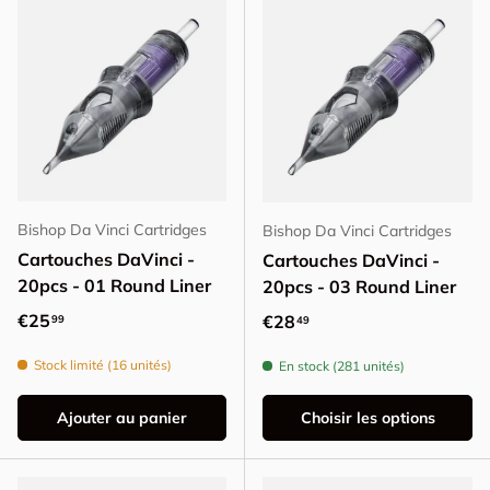
Bishop Da Vinci Cartridges
Bishop Da Vinci Cartridges
Cartouches DaVinci -
Cartouches DaVinci -
20pcs - 01 Round Liner
20pcs - 03 Round Liner
Prix habituel
€25
Prix habituel
€28
99
49
Stock limité (16 unités)
En stock (281 unités)
Ajouter au panier
Choisir les options