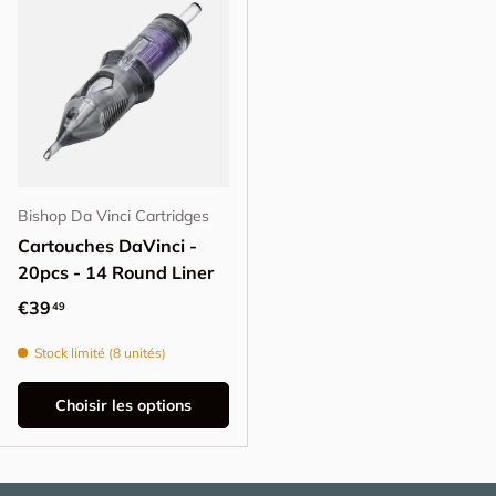
Bishop Da Vinci Cartridges
Cartouches DaVinci -
20pcs - 14 Round Liner
Prix habituel
€39
49
Stock limité (8 unités)
Choisir les options