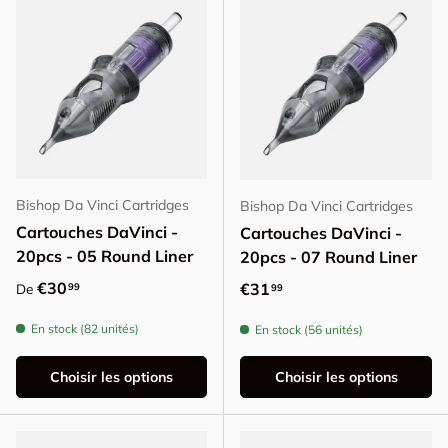
Bishop Da Vinci Cartridges
Bishop Da Vinci Cartridges
Cartouches DaVinci -
Cartouches DaVinci -
20pcs - 05 Round Liner
20pcs - 07 Round Liner
Prix habituel
€30
Prix habituel
€31
99
De
99
En stock (82 unités)
En stock (56 unités)
Choisir les options
Choisir les options