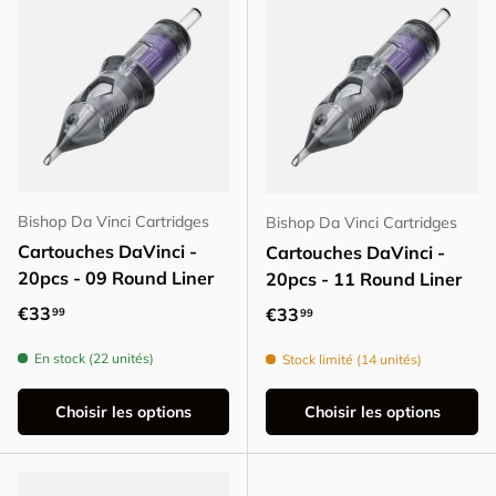
Bishop Da Vinci Cartridges
Bishop Da Vinci Cartridges
Cartouches DaVinci -
Cartouches DaVinci -
20pcs - 09 Round Liner
20pcs - 11 Round Liner
Prix habituel
€33
Prix habituel
€33
99
99
En stock (22 unités)
Stock limité (14 unités)
Choisir les options
Choisir les options