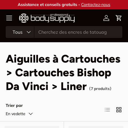
Assistance et conseils gratuits -
Contactez-nous
Aller au contenu
Compte
Pani
Recherche
Type de produit
Tous
Aiguilles à Cartouches
> Cartouches Bishop
Da Vinci > Liner
(7 produits)
Trier par
Liste
Grille
En vedette