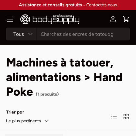
Assistance et conseils gratuits -
Contactez-nous
Aller au contenu
Compte
Pani
Recherche
Type de produit
Tous
Machines à tatouer,
alimentations > Hand
Poke
(1 produits)
Trier par
Liste
Grille
Le plus pertinents