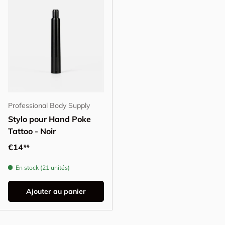
Professional Body Supply
Stylo pour Hand Poke
Tattoo - Noir
Prix habituel
€14
99
En stock (21 unités)
Ajouter au panier