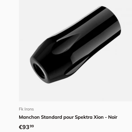
Ajouter au panier
Fk Irons
Manchon Standard pour Spektra Xion - Noir
Prix habituel
€93
99