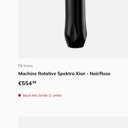
Ajouter au panier
Fk Irons
Machine Rotative Spektra Xion - Noir/Rose
Prix habituel
€554
99
Stock très limité (1 unité)