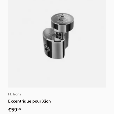
Choisir les options
Fk Irons
Excentrique pour Xion
Prix habituel
€59
99