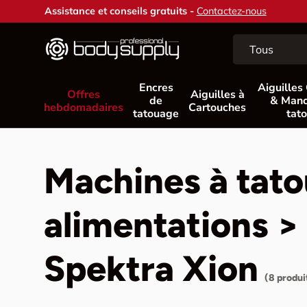
Assistance et conseils gratuits -
Contactez-nous
Aller au contenu
Recherche
Type de produit
Tous
Encres
Aiguilles
Offres
Aiguilles à
de
& Manc
hebdomadaires
Cartouches
tatouage
tat
Machines à tato
alimentations >
Spektra Xion
(8 produi