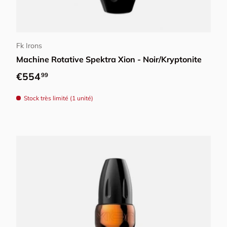
Ajouter au panier
Fk Irons
Machine Rotative Spektra Xion - Noir/Kryptonite
Prix habituel
€554
99
Stock très limité (1 unité)