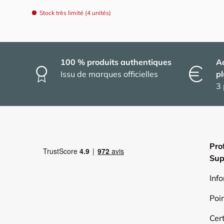
Stock très limité (4 unités)
100 % produits authentiques
A
Issu de marques officielles
pl
3 
Pro
Sup
Inf
Poi
Cert