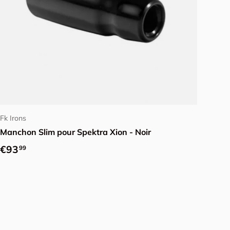
Ajouter au panier
Fk Irons
Manchon Slim pour Spektra Xion - Noir
Prix habituel
€93
99