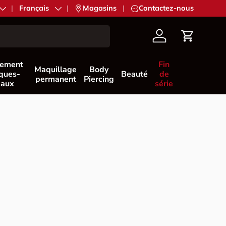
Langue
Français
|
Magasins
|
Contactez-nous
Compte
Panier
nement
Fin
Maquillage
Body
èques-
Beauté
de
permanent
Piercing
eaux
série