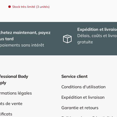
Stock très limité (3 unités)
Expédition et livrai
chetez maintenant, payez
Délais, coûts et livr
us tard
gratuite
paiements sans intérêt
fessional Body
Service client
ply
Conditions d'utilisation
ormations légales
Expédition et livraison
nts de vente
Garantie et retours
ificats