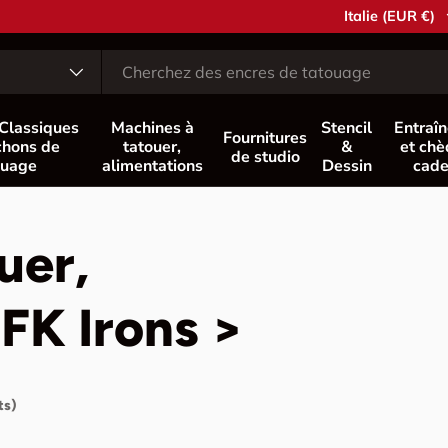
Pays
Italie (EUR €)
 Classiques
Machines à
Stencil
Entraî
Fournitures
hons de
tatouer,
&
et ch
de studio
ouage
alimentations
Dessin
cad
uer,
 FK Irons >
ts)