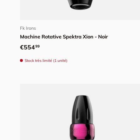
Ajouter au panier
Fk Irons
Machine Rotative Spektra Xion - Noir
Prix habituel
€554
99
Stock très limité (1 unité)