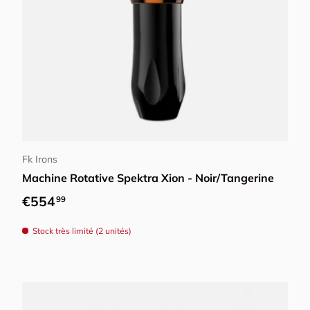
Ajouter au panier
Fk Irons
Machine Rotative Spektra Xion - Noir/Tangerine
Prix habituel
€554
99
Stock très limité (2 unités)