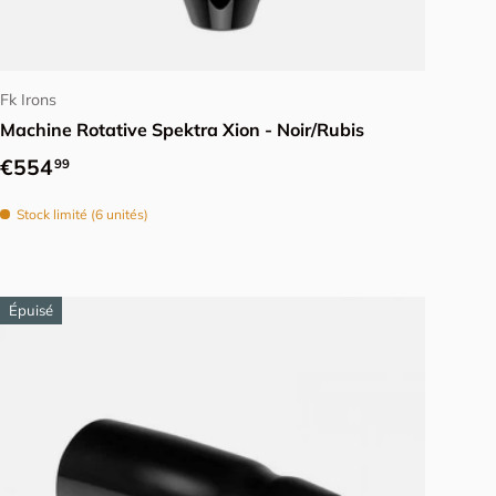
Ajouter au panier
Fk Irons
Machine Rotative Spektra Xion - Noir/Rubis
Prix habituel
€554
99
Stock limité (6 unités)
Épuisé