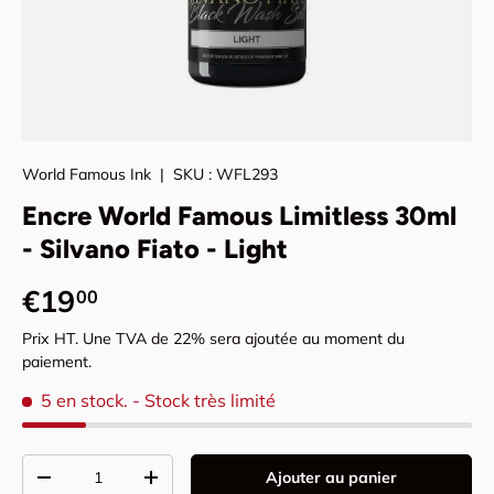
World Famous Ink
|
SKU :
WFL293
Encre World Famous Limitless 30ml
- Silvano Fiato - Light
Prix habituel
€19
00
Prix HT. Une TVA de 22% sera ajoutée au moment du
paiement.
5 en stock.
- Stock très limité
Qté
Ajouter au panier
Diminuer la quantité
Augmenter la quantité