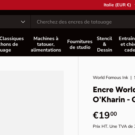
Pays
Italie (EUR €)
 Classiques
Machines à
Stencil
Entraî
Fournitures
hons de
tatouer,
&
et ch
de studio
ouage
alimentations
Dessin
cad
World Famous Ink
|
Encre Worl
O'Kharin - 
Prix habi
€19
00
Prix HT. Une TVA de