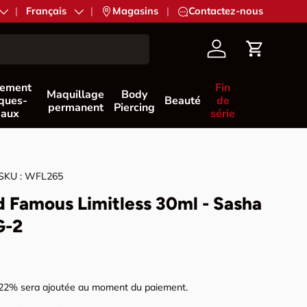
Langue
Français
|
Magasins
|
Contactez-nous
Compte
Panier
nement
Fin
Maquillage
Body
èques-
Beauté
de
permanent
Piercing
eaux
série
SKU :
WFL265
d Famous Limitless 30ml - Sasha
G-2
tuel
 22% sera ajoutée au moment du paiement.