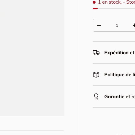
1 en stock.
- Sto
Qté
Diminuer la quant
Expédition et
Politique de l
Garantie et r