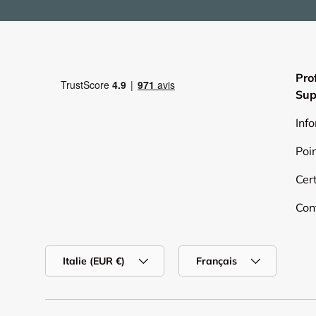
Pro
Sup
Inf
Poi
Cert
Con
Pays
Langue
Italie (EUR €)
Français