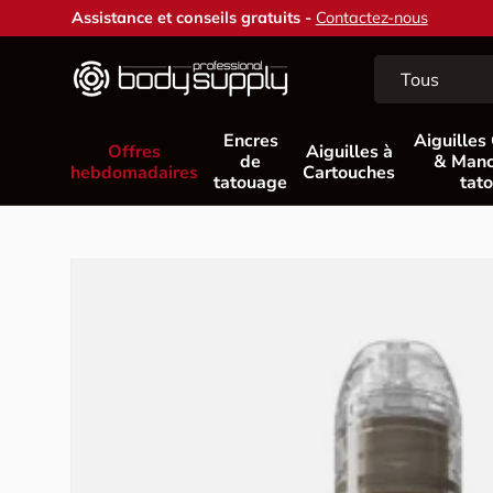
Assistance et conseils gratuits -
Contactez-nous
Aller au contenu
Recherche
Type de produit
Tous
Encres
Aiguilles
Offres
Aiguilles à
de
& Manc
hebdomadaires
Cartouches
tatouage
tat
Passer aux informations produits