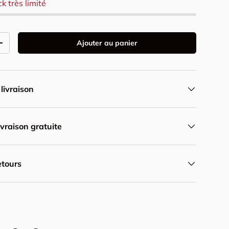
ck très limité
Ajouter au panier
ité
Augmenter la quantité
 livraison
ivraison gratuite
etours