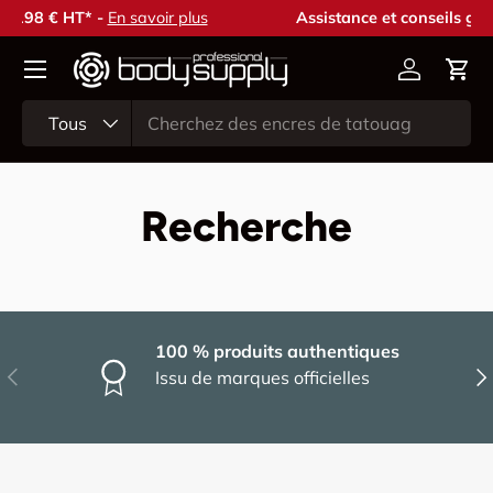
r plus
Assistance et conseils gratuits -
Contactez-nous
Aller au contenu
Compte
Pani
Recherche
Type de produit
Tous
Recherche
100 % produits authentiques
Précédent
Sui
Issu de marques officielles