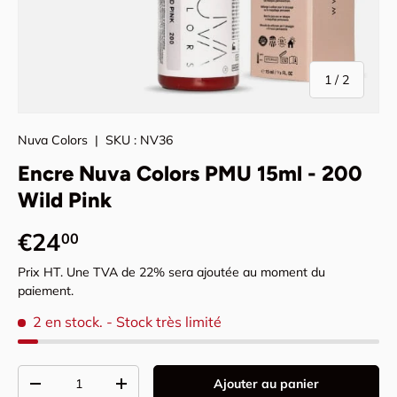
de
1
/
2
Nuva Colors
|
SKU :
NV36
Encre Nuva Colors PMU 15ml - 200
Wild Pink
Prix habituel
€24
00
Prix HT. Une TVA de 22% sera ajoutée au moment du
paiement.
2 en stock.
- Stock très limité
Qté
Ajouter au panier
Diminuer la quantité
Augmenter la quantité