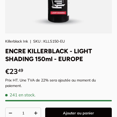
Killerblack Ink
|
SKU :
KLLS150-EU
ENCRE KILLERBLACK - LIGHT
SHADING 150ml - EUROPE
Prix habituel
€23
49
Prix HT. Une TVA de 22% sera ajoutée au moment du
paiement.
241 en stock.
Qté
Ajouter au panier
Diminuer la quantité
Augmenter la quantité